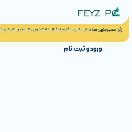
لپ_تاپ_گیمینگ
دانشجویی
مدیریت_شرک
محبوبترین ها
ورود و ثبت نام