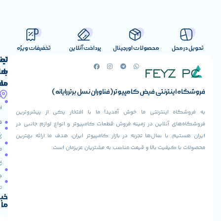
صولات اورجینال
پرداخت آنلاین
تخفیفات ویژه
لینک
تماس
با
های
ما
مفید
ض کامپیوتر (فناوران نسل برتر رایانه)
آدرس
صفحه
حساب
ما
اصلی
کاربری
ی ما خوش آمدید! ما با افتخار یکی از پیشروترین
خیابان
فروشنده
فروشگاه
در زمینه فروش قطعات کامپیوتر و انواع لوازم جانبی در
ولیعصر،
شوید
ها تجربه در بازار کامپیوتر ایران، هدف ما ارائه بهترین
بالاتر
درباره
از
ا و قیمت مناسب به مشتریان عزیزمان است.
ما
عودت
تقاطع
سفارش
تماس
طالقانی،
با ما
پاساژ
دریافت
مرکز
تخفیف
کامپیوتر
خبرنامه
ما
ایران،
طبقه