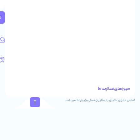
2
واحد
224
ثبت
کد
پستی:
1583658713
آدرس
ایمیل
support@feyzcomputer.com
تلفن
های
تماس
41288
021
88915131
021
نسل برتر رایانه میباشد.