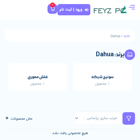
0
ورود | ثبت نام
که
فلش مموری
1 محصول
قطعات اصلی خارجی 
662 محصول
0
کل محصولات:
هیچ محصولی یافت نشد