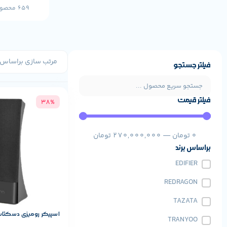
659 محصول
فیلتر جستجو
فیلتر قیمت
38%
مشخصات پایه م
REDRAGON
برند:
0
تومان
—
270,000,000
تومان
براساس برند
EDIFIER
REDRAGON
TAZATA
اسپیکر رومیزی دسکتاپ تس
TRANYOO