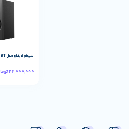
اسپیکر ادیفایر مدل R1080BT رنگ Black
22,000,000
توما