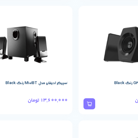
حصول
مشخصات پایه محصول
REDRAGON
برند:
اسپیکر ادیفایر مدل M101BT رنگ Black
ن
13,600,000
تومان