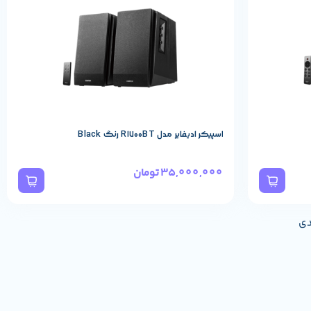
اسپیکر ادیفایر مدل R1700BT رنگ Black
35,000,000
تومان
دی