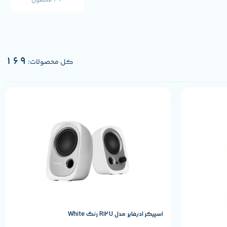
36 محصول
169
کل محصولات:
مشخصات پایه محصول
REDRAGON
برند:
اسپیکر ادیفایر مدل R12U رنگ White