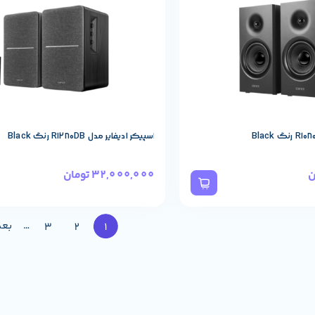
اسپیکر ادیفایر مدل R1280DB رنگ Black
ن
32,000,000
تومان
…
بع
3
2
1