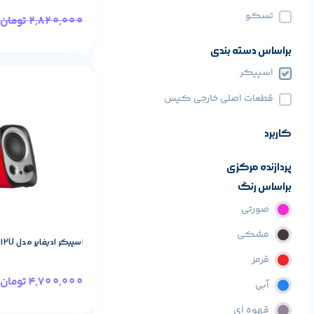
تسکو
2,820,000
تومان
براساس دسته بندی
اسپیکر
مشخصات پایه م
قطعات اصلی خارجی کیس
REDRAGON
برند:
کاربرد
پردازنده مرکزی
براساس رنگ
صورتی
مشکی
اسپیکر ادیفایر مدل R12U رنگ Red
قرمز
4,700,000
تومان
آبی
قهوه ای