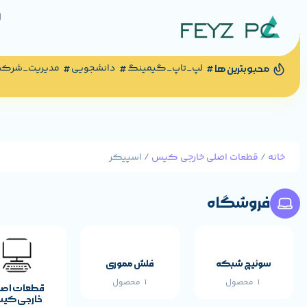
لپ_تاپ_گیمینگ
دانشجویی
مدیریت_شرک
محبوبترین ها
خانه
/
قطعات اصلی خارجی کیس
/ اسپیکر
فروشگاه
مشخصات پایه م
سوئیچ شبکه
فلش مموری
1 محصول
1 محصول
قطعات اص
خارجی کی