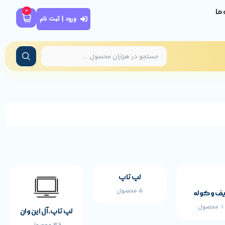
0
ه ما
ورود | ثبت نام
مشخصات پایه محصول
REDRAGON
برند:
لپ تاپ
5 محصول
ف و کوله
محصول
لپ تاپ،آل این وان