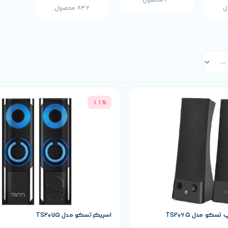
3 محصول
832 محصول
11%
حصول
مشخصات پایه محصول
REDRAGON
برند:
کو مدل TS2065
اسپیکر تسکو مدل TS2075