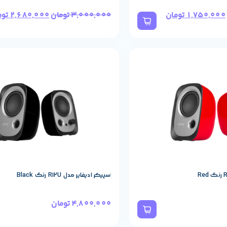
1,750,000
تومان
3,000,000
تومان
2,680,000
توم
حصول
مشخصات پایه محصول
REDRAGON
برند:
اسپیکر ادیفایر مدل R12U رنگ Black
4,800,000
تومان