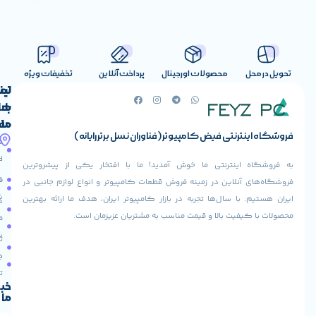
صولات اورجینال
پرداخت آنلاین
تخفیفات ویژه
لینک
تماس
با
های
ما
مفید
ض کامپیوتر (فناوران نسل برتر رایانه)
آدرس
صفحه
حساب
ما
اصلی
کاربری
ی ما خوش آمدید! ما با افتخار یکی از پیشروترین
خیابان
فروشنده
فروشگاه
در زمینه فروش قطعات کامپیوتر و انواع لوازم جانبی در
ولیعصر،
شوید
ها تجربه در بازار کامپیوتر ایران، هدف ما ارائه بهترین
بالاتر
درباره
از
ا و قیمت مناسب به مشتریان عزیزمان است.
ما
عودت
تقاطع
سفارش
تماس
طالقانی،
با ما
پاساژ
دریافت
مرکز
تخفیف
کامپیوتر
خبرنامه
ما
ایران،
طبقه