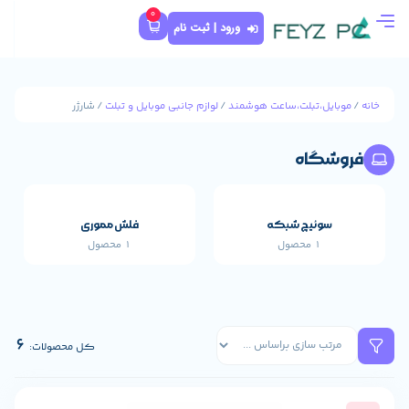
0
ورود | ثبت نام
اعت هوشمند
/
لوازم جانبی موبایل و تبلت
/ شارژر
که
فلش مموری
1 محصول
قطعات اصلی خارجی 
659 محصول
6
کل محصولات: