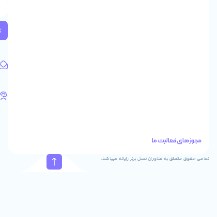
2
واحد
224
ثبت
کد
پستی:
1583658713
آدرس
ایمیل
support@feyzcomputer.com
تلفن
های
تماس
41288
021
88915131
021
نسل برتر رایانه میباشد.