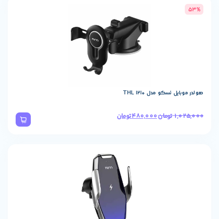
THL
480,0
تومان