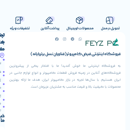
صولات اورجینال
پرداخت آنلاین
تخفیفات ویژه
لینک
تماس
با
های
ما
مفید
ض کامپیوتر (فناوران نسل برتر رایانه)
آدرس
صفحه
حساب
ما
اصلی
کاربری
ی ما خوش آمدید! ما با افتخار یکی از پیشروترین
خیابان
فروشنده
فروشگاه
در زمینه فروش قطعات کامپیوتر و انواع لوازم جانبی در
ولیعصر،
شوید
ها تجربه در بازار کامپیوتر ایران، هدف ما ارائه بهترین
بالاتر
درباره
از
ا و قیمت مناسب به مشتریان عزیزمان است.
ما
عودت
تقاطع
سفارش
تماس
طالقانی،
با ما
پاساژ
دریافت
مرکز
تخفیف
کامپیوتر
خبرنامه
ما
ایران،
طبقه