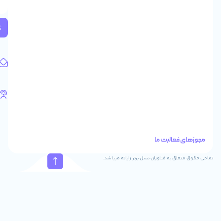
2
واحد
224
ثبت
کد
پستی:
1583658713
آدرس
ایمیل
support@feyzcomputer.com
تلفن
های
تماس
41288
021
88915131
021
نسل برتر رایانه میباشد.