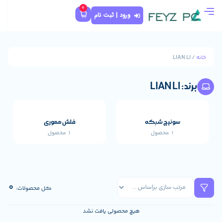
0
ورود | ثبت نام
که
فلش مموری
1 محصول
قطعات اصلی خارجی 
661 محصول
0
کل محصولات:
هیچ محصولی یافت نشد