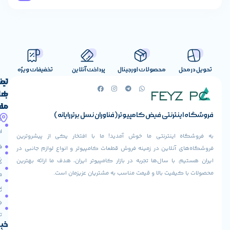
صولات اورجینال
پرداخت آنلاین
تخفیفات ویژه
لینک
تماس
با
های
ما
مفید
ض کامپیوتر (فناوران نسل برتر رایانه)
آدرس
صفحه
حساب
ما
اصلی
کاربری
ی ما خوش آمدید! ما با افتخار یکی از پیشروترین
خیابان
فروشنده
فروشگاه
در زمینه فروش قطعات کامپیوتر و انواع لوازم جانبی در
ولیعصر،
شوید
ها تجربه در بازار کامپیوتر ایران، هدف ما ارائه بهترین
بالاتر
درباره
از
ا و قیمت مناسب به مشتریان عزیزمان است.
ما
عودت
تقاطع
سفارش
تماس
طالقانی،
با ما
پاساژ
دریافت
مرکز
تخفیف
کامپیوتر
خبرنامه