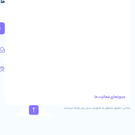
ما
ایران،
طبقه
2
واحد
224
ثبت
کد
پستی:
1583658713
آدرس
ایمیل
support@feyzcomputer.com
تلفن
های
تماس
41288
021
88915131
021
نسل برتر رایانه میباشد.