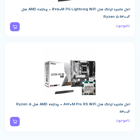
باندل مادربرد ازراک مدل B650M PG Lightning WiFi + پردازنده AMD مدل
باندل مادربرد ازراک مدل A620M Pro RS WiFi + پردازنده AMD مدل Ryzen 5