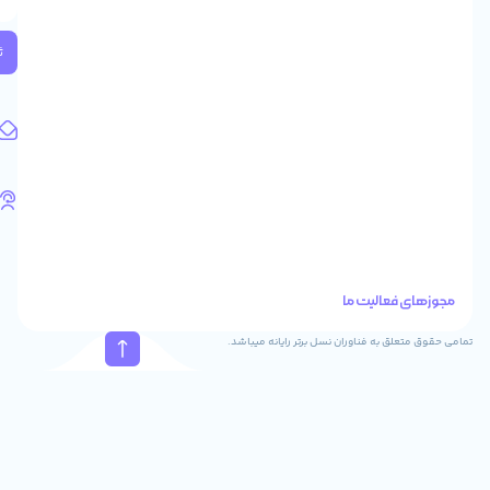
واحد
224
ثبت
کد
پستی:
1583658713
آدرس
ایمیل
support@feyzcomputer.com
تلفن
های
تماس
41288
021
88915131
021
نسل برتر رایانه میباشد.