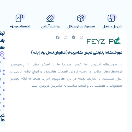
صولات اورجینال
پرداخت آنلاین
تخفیفات ویژه
لینک
تماس
با
های
ما
مفید
ض کامپیوتر (فناوران نسل برتر رایانه)
آدرس
صفحه
حساب
ما
اصلی
کاربری
ی ما خوش آمدید! ما با افتخار یکی از پیشروترین
خیابان
فروشنده
فروشگاه
در زمینه فروش قطعات کامپیوتر و انواع لوازم جانبی در
ولیعصر،
شوید
ها تجربه در بازار کامپیوتر ایران، هدف ما ارائه بهترین
بالاتر
درباره
از
ا و قیمت مناسب به مشتریان عزیزمان است.
ما
عودت
تقاطع
سفارش
تماس
طالقانی،
با ما
پاساژ
دریافت
مرکز
تخفیف
کامپیوتر
خبرنامه
ما
ایران،
طبقه
2