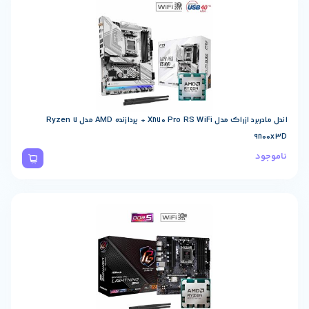
باندل مادربرد ازراک مدل X870 Pro RS WiFi + پردازنده AMD مدل Ryzen 7