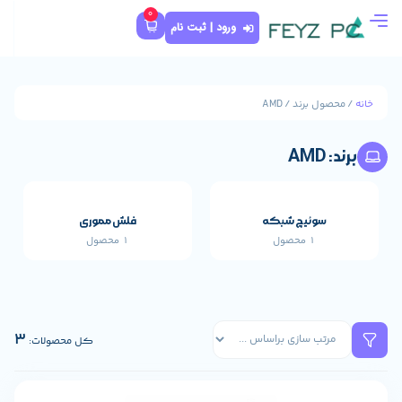
0
ورود | ثبت نام
که
فلش مموری
1 محصول
قطعات اصلی خارجی 
659 محصول
3
کل محصولات: