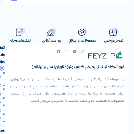
صولات اورجینال
پرداخت آنلاین
تخفیفات ویژه
لینک
تماس
با
های
ما
مفید
ض کامپیوتر (فناوران نسل برتر رایانه)
آدرس
صفحه
حساب
ما
اصلی
کاربری
ی ما خوش آمدید! ما با افتخار یکی از پیشروترین
خیابان
فروشنده
فروشگاه
در زمینه فروش قطعات کامپیوتر و انواع لوازم جانبی در
ولیعصر،
شوید
ها تجربه در بازار کامپیوتر ایران، هدف ما ارائه بهترین
بالاتر
درباره
از
ا و قیمت مناسب به مشتریان عزیزمان است.
ما
عودت
تقاطع
سفارش
تماس
طالقانی،
با ما
پاساژ
دریافت
مرکز
تخفیف
کامپیوتر
خبرنامه