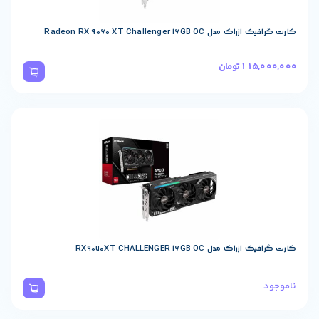
Radeon RX 9
RX9070XT 