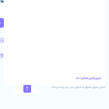
ما
ایران،
طبقه
2
واحد
224
ثبت
کد
پستی:
1583658713
آدرس
ایمیل
support@feyzcomputer.com
تلفن
های
تماس
41288
021
88915131
021
نسل برتر رایانه میباشد.