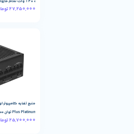
۱۲۰۰ وات تمام ماژولار ۸۰ پلاس پلاتینیوم
27,250,000
توما
مشخصات پایه م
AWEST
برند:
Plus Platinum توان 1000 وات
25,700,000
توما