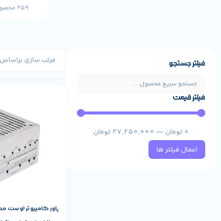
659 محصول
فیلتر جستجو
فیلتر قیمت
مشخصات پایه م
AWEST
برند:
0
تومان
—
27,250,000
تومان
اعمال فیلتر ها