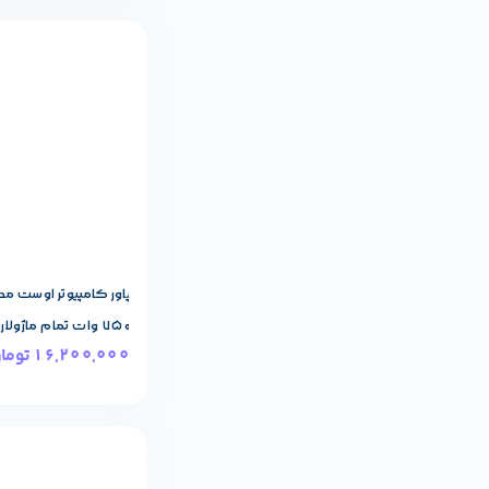
مشخصات پایه م
AWEST
برند:
۷۵۰ وات تمام ماژولار ۸۰ پلاس گلد
16,200,000
توما