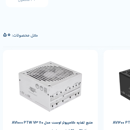
36 محصول
50
کل محصولات:
مشخصات پایه محصول
AWEST
برند:
وست مدل AV1200 PTB V3 80
منبع تغذیه کامپیوتر اوست مدل AV1000 PTW V3 80