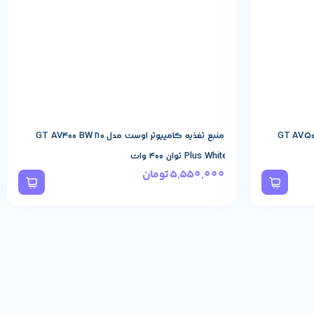
وست مدل GT AV500 BW 80
منبع تغذیه کامپیوتر اوست مدل GT AV400 BW 80
Plus White توان 400 وات
5,550,000
تومان