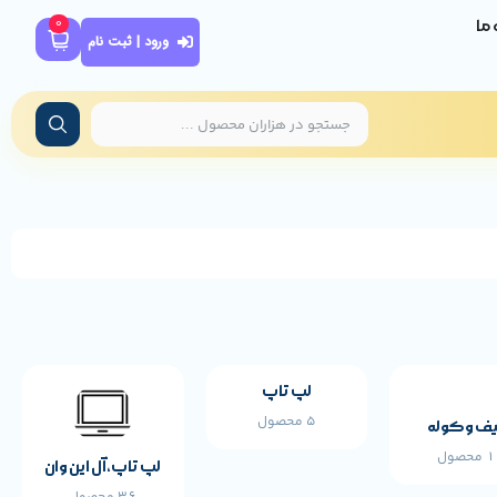
0
ه ما
ورود | ثبت نام
مشخصات پایه محصول
AWEST
برند:
لپ تاپ
5 محصول
ف و کوله
محصول
لپ تاپ،آل این وان