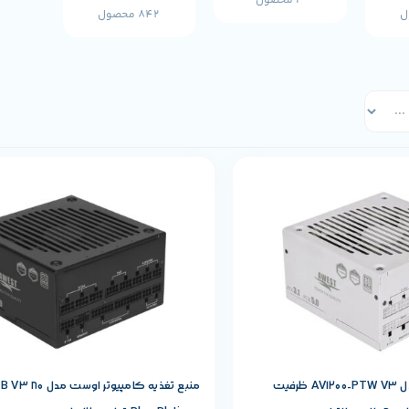
3 محصول
842 محصول
حصول
مشخصات پایه محصول
AWEST
برند:
پاور کامپیوتر اوست مدل AV1200-PTW V3 ظرفیت
منبع تغذیه کامپیوتر ا