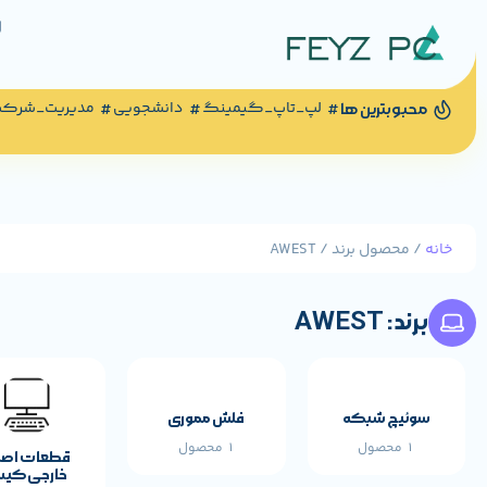
لپ_تاپ_گیمینگ
دانشجویی
مدیریت_شرک
محبوبترین ها
خانه
/ محصول برند / AWEST
برند: AWEST
مشخصات پایه م
AWEST
برند:
سوئیچ شبکه
فلش مموری
1 محصول
1 محصول
قطعات اص
خارجی کی