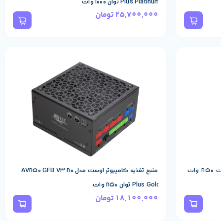
Plus Platinum توان 1000 وات
25,700,000
تومان
مشخصات پایه محصول
AWEST
برند:
منبع تغذیه اوست AV850-GFW V3 ظرفیت ۸۵۰ وات
منبع تغذیه کامپیوتر اوست مدل AV850 GFB V3 80
Plus Gold توان 850 وات
18,100,000
تومان