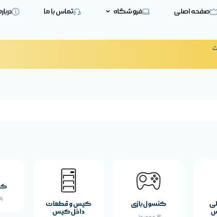
صفحه اصلی
فروشگاه
تماس با ما
دربار
ت
حصول
مشخصات پایه محصول
AWEST
برند:
کی
19 
لی
کنسول بازی
کیس و قطعات
س
داخل کیس