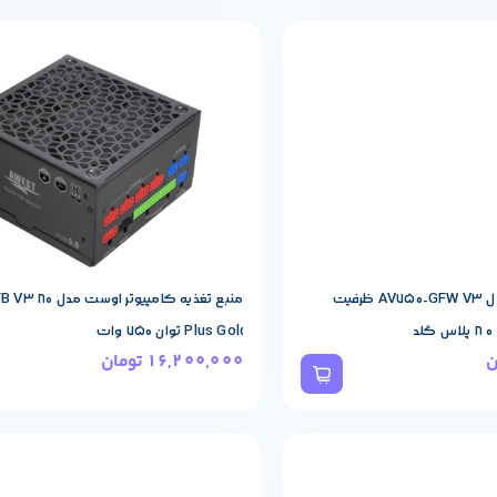
حصول
مشخصات پایه محصول
AWEST
برند:
پاور کامپیوتر اوست مدل AV750-GFW V3 ظرفیت
منبع تغذیه کامپیوتر 
Plus Gold توان 750 وات
ن
16,200,000
تومان