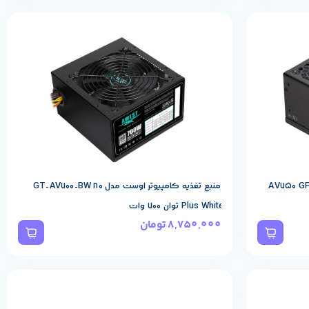
مشخصات پایه محصول
AWEST
برند:
اوست مدل AV750 GFB V3 80
منبع تغذیه کامپیوتر اوست مدل GT-AV700-BW 80
Plus White توان 700 وات
8,750,000
تومان