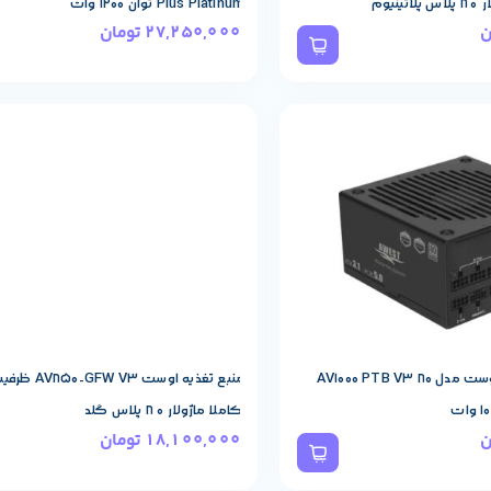
Plus Platinum توان 1200 وات
ن
27,250,000
تومان
حصول
مشخصات پایه محصول
AWEST
برند:
منبع تغذیه کامپیوتر اوست مدل AV1000 PTB V3 80
کاملا ماژولار ۸۰ پلاس گلد
ن
18,100,000
تومان