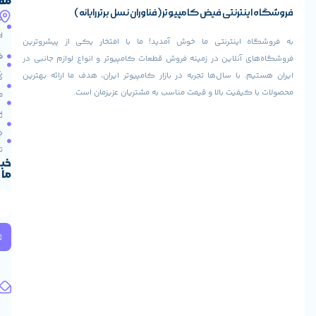
ما
مفید
ض کامپیوتر (فناوران نسل برتر رایانه)
آدرس
صفحه
حساب
ما
اصلی
کاربری
ی ما خوش آمدید! ما با افتخار یکی از پیشروترین
خیابان
فروشنده
فروشگاه
در زمینه فروش قطعات کامپیوتر و انواع لوازم جانبی در
ولیعصر،
شوید
ها تجربه در بازار کامپیوتر ایران، هدف ما ارائه بهترین
بالاتر
درباره
از
ا و قیمت مناسب به مشتریان عزیزمان است.
ما
عودت
تقاطع
سفارش
تماس
طالقانی،
با ما
پاساژ
دریافت
مرکز
تخفیف
کامپیوتر
خبرنامه
ما
ایران،
طبقه
2
واحد
224
ثبت
کد
پستی:
1583658713
آدرس
ایمیل