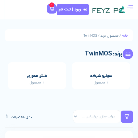
0
ورود | ثبت نام
که
فلش مموری
1 محصول
قطعات اصلی خارجی 
661 محصول
1
کل محصولات: