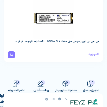
فیت 1 ترابایت
صولات اورجینال
پرداخت آنلاین
تخفیفات ویژه
لینک
تماس
با
های