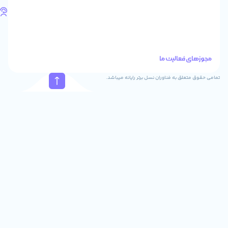
support@feyzcomputer.com
تلفن
های
تماس
41288
021
88915131
021
نسل برتر رایانه میباشد.