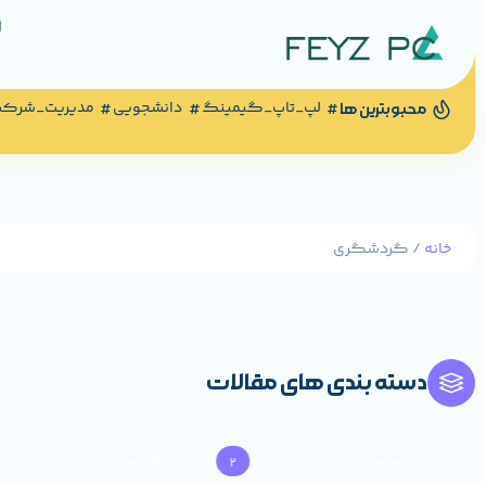
لپ_تاپ_گیمینگ
دانشجویی
مدیریت_شرک
محبوبترین ها
خانه
/ گردشگری
دسته بندی های مقالات
آداب و رسوم
اقتصادی
2