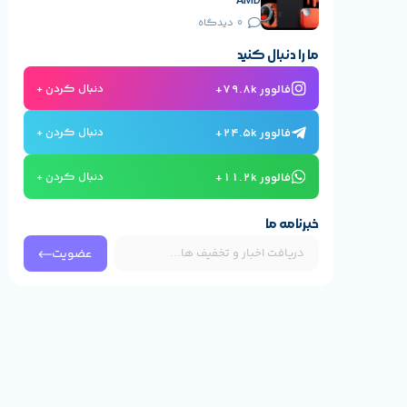
AMD
0 دیدگاه
ما را دنبال کنید
فالوور 79.8k+
دنبال کردن +
فالوور 24.5k+
دنبال کردن +
فالوور 11.2k+
دنبال کردن +
خبرنامه ما
عضویت