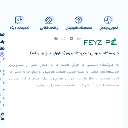
صولات اورجینال
پرداخت آنلاین
تخفیفات ویژه
لینک
تماس
با
های
ما
مفید
ض کامپیوتر (فناوران نسل برتر رایانه)
آدرس
صفحه
حساب
ما
اصلی
کاربری
ی ما خوش آمدید! ما با افتخار یکی از پیشروترین
خیابان
فروشنده
فروشگاه
در زمینه فروش قطعات کامپیوتر و انواع لوازم جانبی در
ولیعصر،
شوید
ها تجربه در بازار کامپیوتر ایران، هدف ما ارائه بهترین
بالاتر
درباره
از
ا و قیمت مناسب به مشتریان عزیزمان است.
ما
عودت
تقاطع
سفارش
تماس
طالقانی،
با ما
پاساژ
دریافت
مرکز
تخفیف
کامپیوتر
خبرنامه
ما
ایران،
طبقه