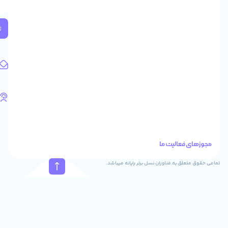
2
واحد
224
ثبت
کد
پستی:
1583658713
آدرس
ایمیل
support@feyzcomputer.com
تلفن
های
تماس
41288
021
88915131
021
نسل برتر رایانه میباشد.