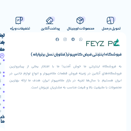
صولات اورجینال
پرداخت آنلاین
تخفیفات ویژه
لینک
تماس
با
های
ما
مفید
ض کامپیوتر (فناوران نسل برتر رایانه)
آدرس
صفحه
حساب
ما
اصلی
کاربری
ی ما خوش آمدید! ما با افتخار یکی از پیشروترین
خیابان
فروشنده
فروشگاه
در زمینه فروش قطعات کامپیوتر و انواع لوازم جانبی در
ولیعصر،
شوید
ها تجربه در بازار کامپیوتر ایران، هدف ما ارائه بهترین
بالاتر
درباره
از
ا و قیمت مناسب به مشتریان عزیزمان است.
ما
عودت
تقاطع
سفارش
تماس
طالقانی،
با ما
پاساژ
دریافت
مرکز
تخفیف
کامپیوتر
خبرنامه
ما
ایران،
طبقه