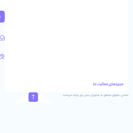
2
واحد
224
ثبت
کد
پستی:
1583658713
آدرس
ایمیل
support@feyzcomputer.com
تلفن
های
تماس
41288
021
88915131
021
نسل برتر رایانه میباشد.