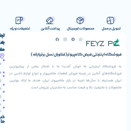
صولات اورجینال
پرداخت آنلاین
تخفیفات ویژه
لینک
تماس
با
های
ما
مفید
ض کامپیوتر (فناوران نسل برتر رایانه)
آدرس
صفحه
حساب
ما
اصلی
کاربری
ی ما خوش آمدید! ما با افتخار یکی از پیشروترین
خیابان
فروشنده
فروشگاه
در زمینه فروش قطعات کامپیوتر و انواع لوازم جانبی در
ولیعصر،
شوید
ها تجربه در بازار کامپیوتر ایران، هدف ما ارائه بهترین
بالاتر
درباره
از
ا و قیمت مناسب به مشتریان عزیزمان است.
ما
عودت
تقاطع
سفارش
تماس
طالقانی،
با ما
پاساژ
دریافت
مرکز
تخفیف
کامپیوتر
خبرنامه
ما
ایران،
طبقه