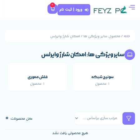
0
ورود | ثبت نام
ژگی ها / امکان شارژ وایرلس
ها: امکان شارژ وایرلس
که
فلش مموری
1 محصول
قطعات اصلی خارجی 
655 محصول
0
کل محصولات:
هیچ محصولی یافت نشد