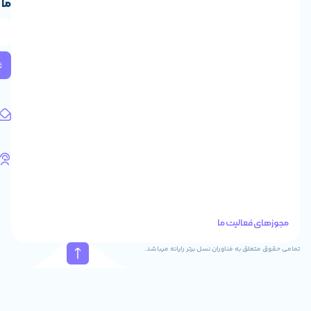
ما
ایران،
طبقه
2
واحد
224
ثبت
کد
پستی:
1583658713
آدرس
ایمیل
support@feyzcomputer.com
تلفن
های
تماس
41288
021
88915131
021
نسل برتر رایانه میباشد.