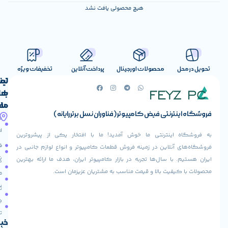
هیچ محصولی یافت نشد
صولات اورجینال
پرداخت آنلاین
تخفیفات ویژه
لینک
تماس
با
های
ما
مفید
ض کامپیوتر (فناوران نسل برتر رایانه)
آدرس
صفحه
حساب
ما
اصلی
کاربری
ی ما خوش آمدید! ما با افتخار یکی از پیشروترین
خیابان
فروشنده
فروشگاه
در زمینه فروش قطعات کامپیوتر و انواع لوازم جانبی در
ولیعصر،
شوید
ها تجربه در بازار کامپیوتر ایران، هدف ما ارائه بهترین
بالاتر
درباره
از
ا و قیمت مناسب به مشتریان عزیزمان است.
ما
عودت
تقاطع
سفارش
تماس
طالقانی،
با ما
پاساژ
دریافت
مرکز
تخفیف
کامپیوتر
خبرنامه