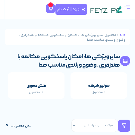
0
ورود | ثبت نام
ژگی ها / امکان پاسخگویی مکالمه با هندزفری ,
صدا
 ها: امکان پاسخگویی مکالمه با
وضوح وبلندی مناسب صدا
که
فلش مموری
1 محصول
قطعات اصلی خارجی 
661 محصول
0
کل محصولات: