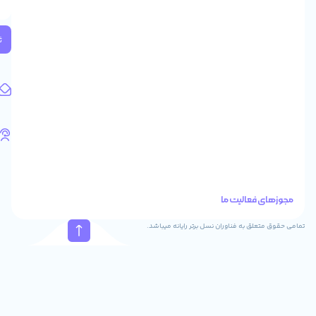
2
واحد
224
ثبت
کد
پستی:
1583658713
آدرس
ایمیل
support@feyzcomputer.com
تلفن
های
تماس
41288
021
88915131
021
نسل برتر رایانه میباشد.