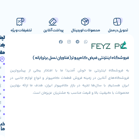
صولات اورجینال
پرداخت آنلاین
تخفیفات ویژه
لینک
تماس
با
های
ما
مفید
ض کامپیوتر (فناوران نسل برتر رایانه)
آدرس
صفحه
حساب
ما
اصلی
کاربری
ی ما خوش آمدید! ما با افتخار یکی از پیشروترین
خیابان
فروشنده
فروشگاه
در زمینه فروش قطعات کامپیوتر و انواع لوازم جانبی در
ولیعصر،
شوید
ها تجربه در بازار کامپیوتر ایران، هدف ما ارائه بهترین
بالاتر
درباره
از
ا و قیمت مناسب به مشتریان عزیزمان است.
ما
عودت
تقاطع
سفارش
تماس
طالقانی،
با ما
پاساژ
دریافت
مرکز
تخفیف
کامپیوتر
خبرنامه
ما
ایران،
طبقه