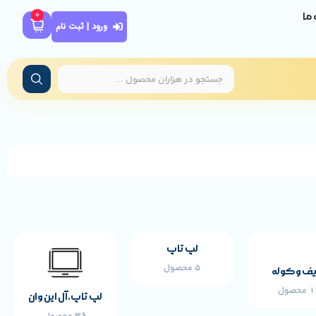
0
ه ما
ورود | ثبت نام
لپ تاپ
5 محصول
ف و کوله
محصول
لپ تاپ،آل این وان