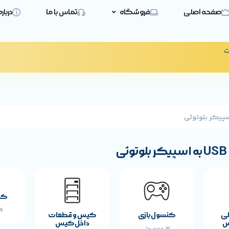
صفحه اصلی
فروشگاه
تماس با ما
دربار
ت
کی
19 
لی
کنسول بازی
کیس و قطعات
س
داخل کیس