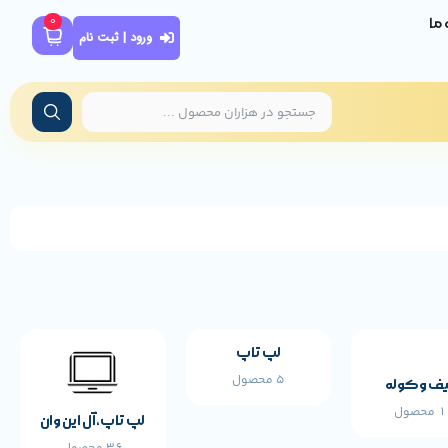
0
ه ما
ورود | ثبت نام
لپ تاپ
5 محصول
ف و کوله
محصول
لپ تاپ،آل این وان