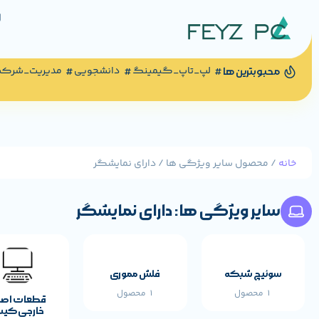
لپ_تاپ_گیمینگ
دانشجویی
مدیریت_شرک
محبوبترین ها
خانه
/ محصول سایر ویژگی ها / دارای نمایشگر
سایر ویژگی ها: دارای نمایشگر
سوئیچ شبکه
فلش مموری
1 محصول
1 محصول
قطعات اص
خارجی کی