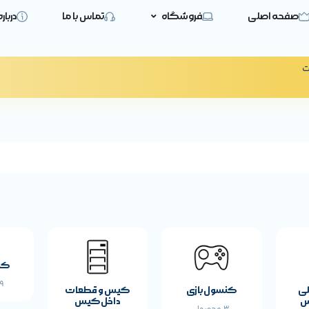
صفحه اصلی
فروشگاه
تماس با ما
دربار
ت
کی
19 
لی
کنسول بازی
کیس و قطعات
س
داخل کیس