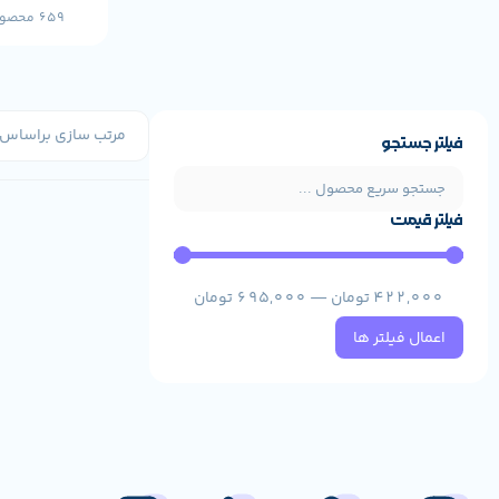
659 محصول
فیلتر جستجو
فیلتر قیمت
422,000
تومان
—
695,000
تومان
اعمال فیلتر ها