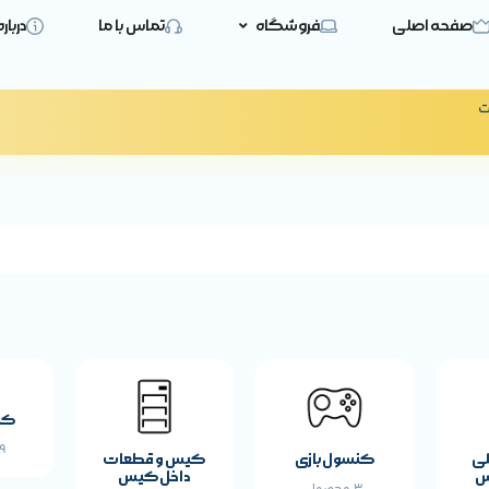
صفحه اصلی
فروشگاه
تماس با ما
دربار
ت
کی
19 
لی
کنسول بازی
کیس و قطعات
س
داخل کیس