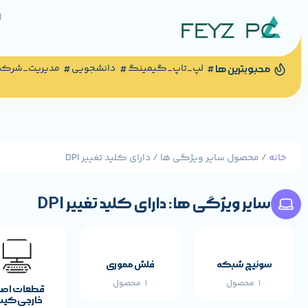
لپ_تاپ_گیمینگ
دانشجویی
مدیریت_شرک
محبوبترین ها
خانه
/ محصول سایر ویژگی ها / دارای کلید تغییر DPI
سایر ویژگی ها: دارای کلید تغییر DPI
سوئیچ شبکه
فلش مموری
1 محصول
1 محصول
قطعات اص
خارجی کی