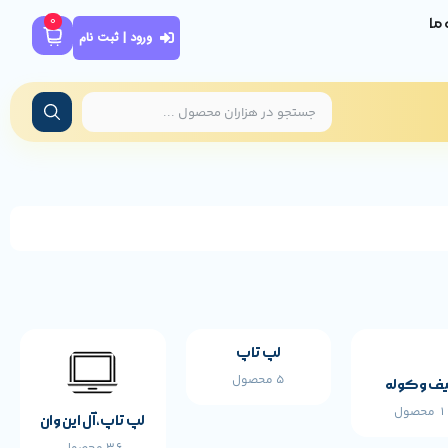
0
ه ما
ورود | ثبت نام
لپ تاپ
5 محصول
ف و کوله
محصول
لپ تاپ،آل این وان