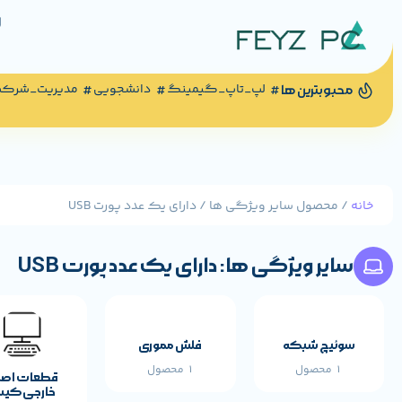
لپ_تاپ_گیمینگ
دانشجویی
مدیریت_شرک
محبوبترین ها
خانه
/ محصول سایر ویژگی ها / دارای یک عدد پورت USB
سایر ویژگی ها: دارای یک عدد پورت USB
سوئیچ شبکه
فلش مموری
1 محصول
1 محصول
قطعات اص
خارجی کی