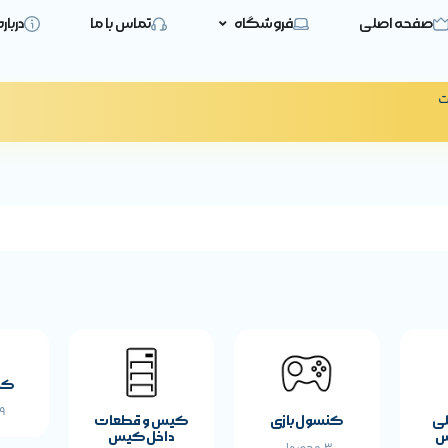
صفحه اصلی
فروشگاه
تماس با ما
دربار
ت
کی
19 
لی
کنسول بازی
کیس و قطعات
س
داخل کیس