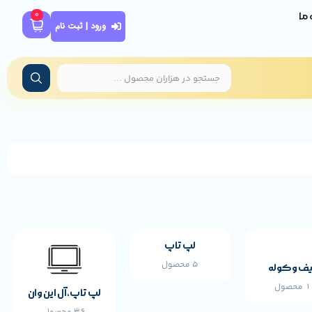
0
ه ما
ورود | ثبت نام
لپ تاپ
5 محصول
ف و کوله
محصول
لپ تاپ،آل این وان