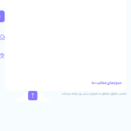
2
واحد
224
ثبت
کد
پستی:
1583658713
آدرس
ایمیل
support@feyzcomputer.com
تلفن
های
تماس
41288
021
88915131
021
نسل برتر رایانه میباشد.