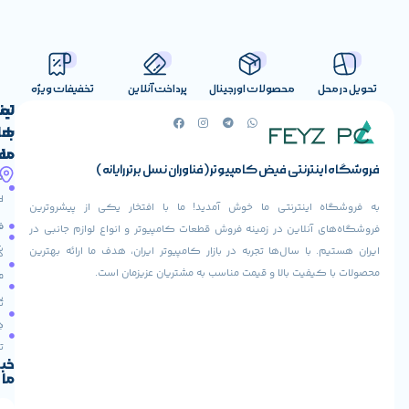
صولات اورجینال
پرداخت آنلاین
تخفیفات ویژه
لینک
تماس
با
های
ما
مفید
ض کامپیوتر (فناوران نسل برتر رایانه)
آدرس
صفحه
حساب
ما
اصلی
کاربری
ی ما خوش آمدید! ما با افتخار یکی از پیشروترین
خیابان
فروشنده
فروشگاه
در زمینه فروش قطعات کامپیوتر و انواع لوازم جانبی در
ولیعصر،
شوید
ها تجربه در بازار کامپیوتر ایران، هدف ما ارائه بهترین
بالاتر
درباره
از
ا و قیمت مناسب به مشتریان عزیزمان است.
ما
عودت
تقاطع
سفارش
تماس
طالقانی،
با ما
پاساژ
دریافت
مرکز
تخفیف
کامپیوتر
خبرنامه
ما
ایران،
طبقه