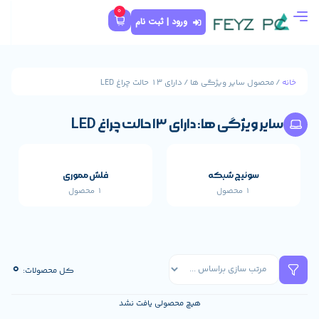
0
ورود | ثبت نام
 دارای 13 حالت چراغ LED
 13 حالت چراغ LED
که
فلش مموری
1 محصول
قطعات اصلی خارجی 
659 محصول
0
کل محصولات:
هیچ محصولی یافت نشد