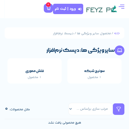
0
ورود | ثبت نام
گی ها / دیسک نرم‌افزار
ها: دیسک نرم‌افزار
که
فلش مموری
1 محصول
قطعات اصلی خارجی 
659 محصول
0
کل محصولات:
هیچ محصولی یافت نشد