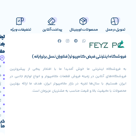
صولات اورجینال
پرداخت آنلاین
تخفیفات ویژه
لینک
تماس
با
های
ما
مفید
ض کامپیوتر (فناوران نسل برتر رایانه)
آدرس
صفحه
حساب
ما
اصلی
کاربری
ی ما خوش آمدید! ما با افتخار یکی از پیشروترین
خیابان
فروشنده
فروشگاه
در زمینه فروش قطعات کامپیوتر و انواع لوازم جانبی در
ولیعصر،
شوید
ها تجربه در بازار کامپیوتر ایران، هدف ما ارائه بهترین
بالاتر
درباره
از
ا و قیمت مناسب به مشتریان عزیزمان است.
ما
عودت
تقاطع
سفارش
تماس
طالقانی،
با ما
پاساژ
دریافت
مرکز
تخفیف
کامپیوتر
خبرنامه
ما
ایران،
طبقه