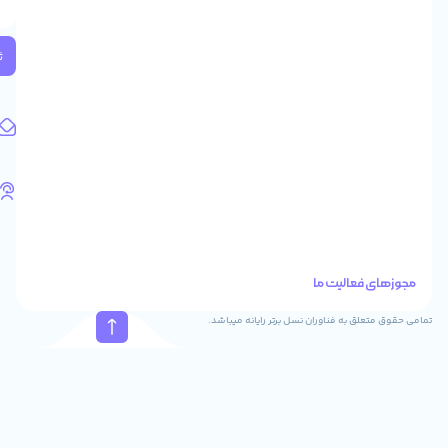
2
واحد
224
ثبت
کد
پستی:
1583658713
آدرس
ایمیل
support@feyzcomputer.com
تلفن
های
تماس
41288
021
88915131
021
نسل برتر رایانه میباشد.