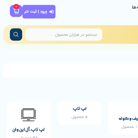
0
ه ما
ورود | ثبت نام
لپ تاپ
5 محصول
ف و کوله
محصول
لپ تاپ،آل این وان