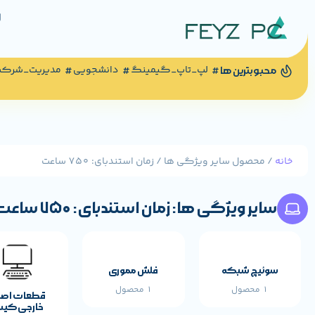
لپ_تاپ_گیمینگ
دانشجویی
مدیریت_شرک
محبوبترین ها
خانه
/ محصول سایر ویژگی ها / زمان استندبای: 750 ساعت
سایر ویژگی ها: زمان استندبای: 750 ساعت
سوئیچ شبکه
فلش مموری
1 محصول
1 محصول
قطعات اص
خارجی کی