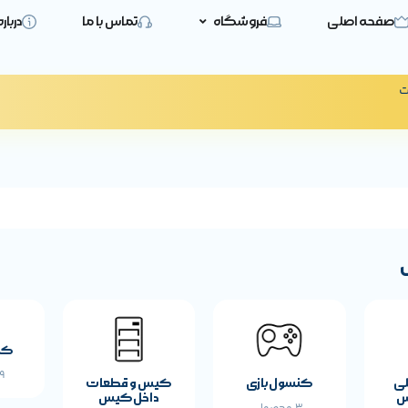
صفحه اصلی
فروشگاه
تماس با ما
دربار
ت
کی
19 
لی
کنسول بازی
کیس و قطعات
س
داخل کیس