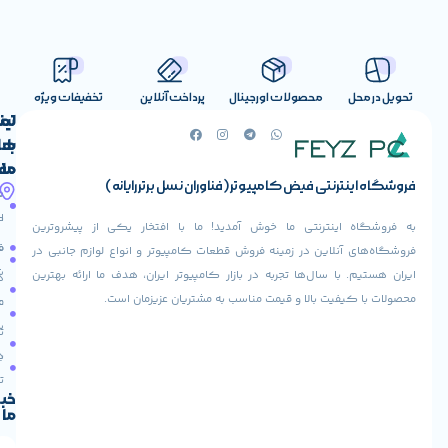
صولات اورجینال
پرداخت آنلاین
تخفیفات ویژه
لینک
تماس
با
های
ما
مفید
ض کامپیوتر (فناوران نسل برتر رایانه)
آدرس
صفحه
حساب
ما
اصلی
کاربری
ی ما خوش آمدید! ما با افتخار یکی از پیشروترین
خیابان
فروشنده
فروشگاه
در زمینه فروش قطعات کامپیوتر و انواع لوازم جانبی در
ولیعصر،
شوید
ها تجربه در بازار کامپیوتر ایران، هدف ما ارائه بهترین
بالاتر
درباره
از
ا و قیمت مناسب به مشتریان عزیزمان است.
ما
عودت
تقاطع
سفارش
تماس
طالقانی،
با ما
پاساژ
دریافت
مرکز
تخفیف
کامپیوتر
خبرنامه
ما
ایران،
طبقه