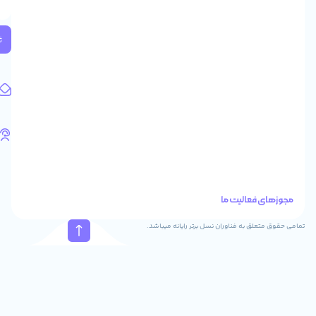
2
واحد
224
ثبت
کد
پستی:
1583658713
آدرس
ایمیل
support@feyzcomputer.com
تلفن
های
تماس
41288
021
88915131
021
نسل برتر رایانه میباشد.