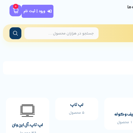
0
ه ما
ورود | ثبت نام
لپ تاپ
5 محصول
ف و کوله
محصول
لپ تاپ،آل این وان