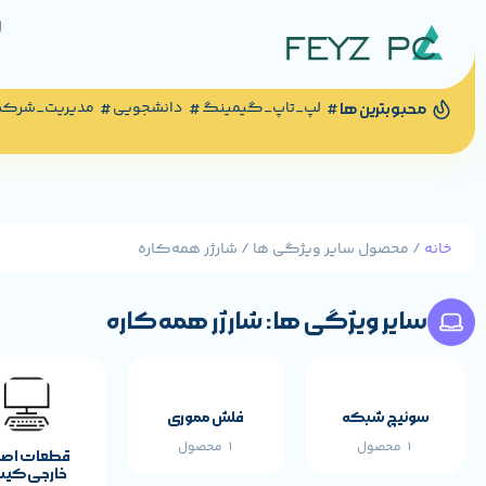
لپ_تاپ_گیمینگ
دانشجویی
مدیریت_شرک
محبوبترین ها
خانه
/ محصول سایر ویژگی ها / شارژر همه‌کاره
سایر ویژگی ها: شارژر همه‌کاره
سوئیچ شبکه
فلش مموری
1 محصول
1 محصول
قطعات اص
خارجی کی