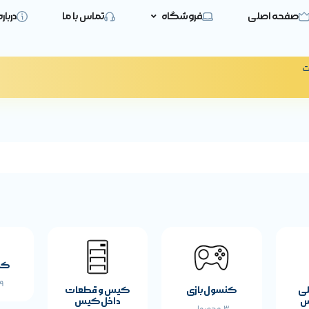
صفحه اصلی
فروشگاه
تماس با ما
دربار
ت
کی
19 
لی
کنسول بازی
کیس و قطعات
س
داخل کیس