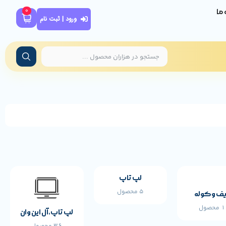
0
ه ما
ورود | ثبت نام
لپ تاپ
5 محصول
ف و کوله
محصول
لپ تاپ،آل این وان