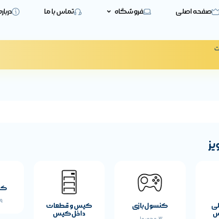
صفحه اصلی
فروشگاه
تماس با ما
دربار
ت
یز
کی
19 
لی
کنسول بازی
کیس و قطعات
س
داخل کیس