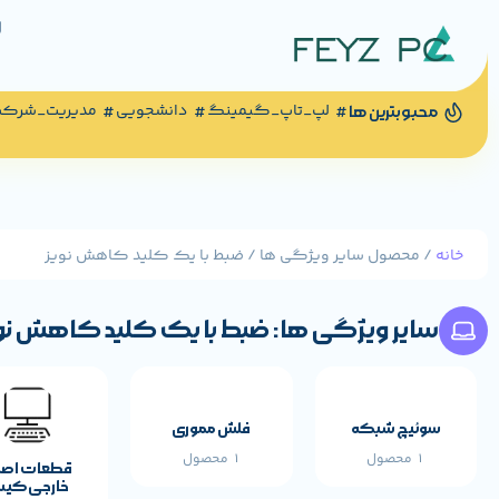
لپ_تاپ_گیمینگ
دانشجویی
مدیریت_شرک
محبوبترین ها
خانه
/ محصول سایر ویژگی ها / ضبط با یک کلید کاهش نویز
سایر ویژگی ها: ضبط با یک کلید کاهش نو
سوئیچ شبکه
فلش مموری
1 محصول
1 محصول
قطعات اص
خارجی کی