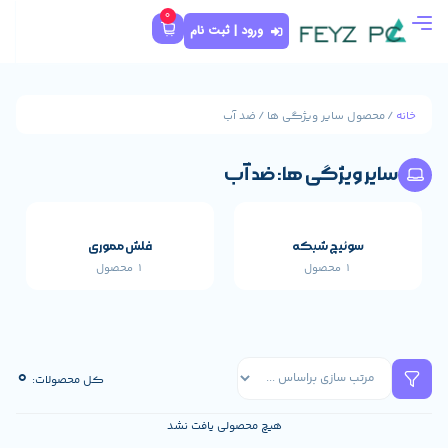
0
ورود | ثبت نام
ژگی ها / ضد آب
 ها: ضد آب
که
فلش مموری
1 محصول
قطعات اصلی خارجی 
655 محصول
0
کل محصولات:
هیچ محصولی یافت نشد