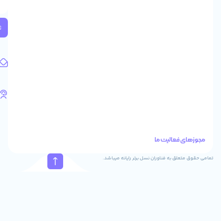
2
واحد
224
ثبت
کد
پستی:
1583658713
آدرس
ایمیل
support@feyzcomputer.com
تلفن
های
تماس
41288
021
88915131
021
نسل برتر رایانه میباشد.