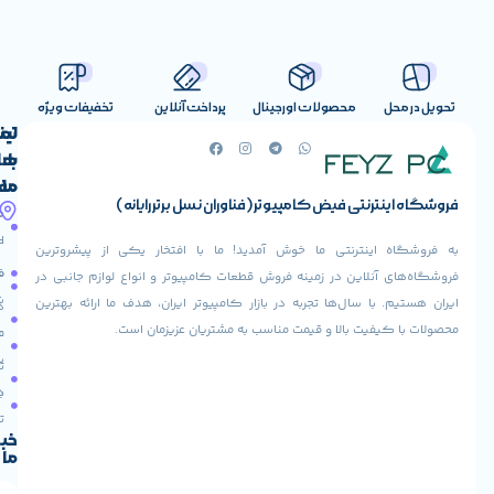
صولات اورجینال
پرداخت آنلاین
تخفیفات ویژه
لینک
تماس
با
های
ما
مفید
ض کامپیوتر (فناوران نسل برتر رایانه)
آدرس
صفحه
حساب
ما
اصلی
کاربری
ی ما خوش آمدید! ما با افتخار یکی از پیشروترین
خیابان
فروشنده
فروشگاه
در زمینه فروش قطعات کامپیوتر و انواع لوازم جانبی در
ولیعصر،
شوید
ها تجربه در بازار کامپیوتر ایران، هدف ما ارائه بهترین
بالاتر
درباره
از
ا و قیمت مناسب به مشتریان عزیزمان است.
ما
عودت
تقاطع
سفارش
تماس
طالقانی،
با ما
پاساژ
دریافت
مرکز
تخفیف
کامپیوتر
خبرنامه
ما
ایران،
طبقه