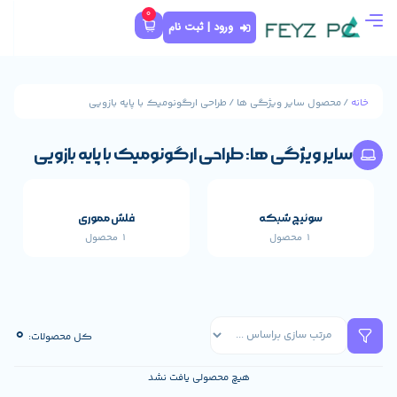
0
ورود | ثبت نام
گی ها / طراحی ارگونومیک با پایه بازویی
ها: طراحی ارگونومیک با پایه بازویی
که
فلش مموری
1 محصول
قطعات اصلی خارجی 
659 محصول
0
کل محصولات:
هیچ محصولی یافت نشد