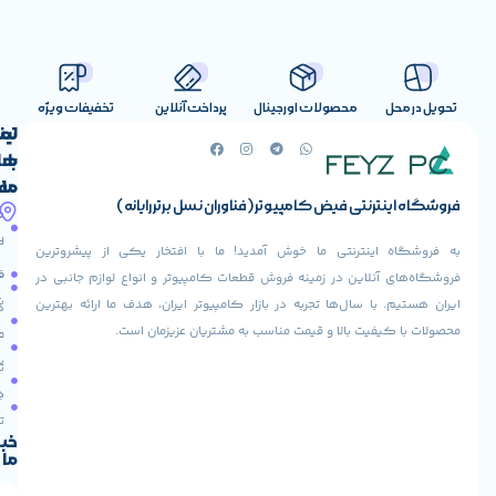
صولات اورجینال
پرداخت آنلاین
تخفیفات ویژه
لینک
تماس
با
های
ما
مفید
ض کامپیوتر (فناوران نسل برتر رایانه)
آدرس
صفحه
حساب
ما
اصلی
کاربری
ی ما خوش آمدید! ما با افتخار یکی از پیشروترین
خیابان
فروشنده
فروشگاه
در زمینه فروش قطعات کامپیوتر و انواع لوازم جانبی در
ولیعصر،
شوید
ها تجربه در بازار کامپیوتر ایران، هدف ما ارائه بهترین
بالاتر
درباره
از
ا و قیمت مناسب به مشتریان عزیزمان است.
ما
عودت
تقاطع
سفارش
تماس
طالقانی،
با ما
پاساژ
دریافت
مرکز
تخفیف
کامپیوتر
خبرنامه
ما
ایران،
طبقه