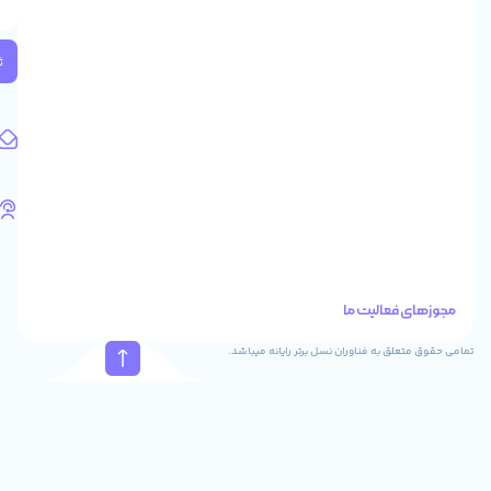
2
واحد
224
ثبت
کد
پستی:
1583658713
آدرس
ایمیل
support@feyzcomputer.com
تلفن
های
تماس
41288
021
88915131
021
نسل برتر رایانه میباشد.