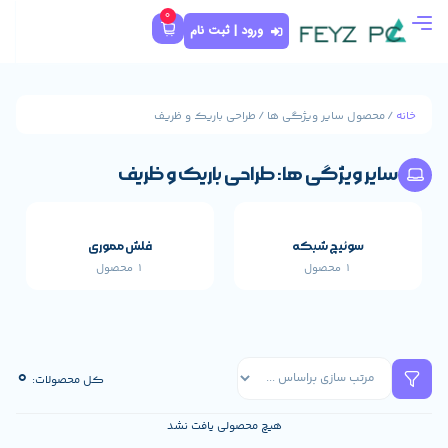
0
ورود | ثبت نام
ژگی ها / طراحی باریک و ظریف
ها: طراحی باریک و ظریف
که
فلش مموری
1 محصول
قطعات اصلی خارجی 
655 محصول
0
کل محصولات:
هیچ محصولی یافت نشد