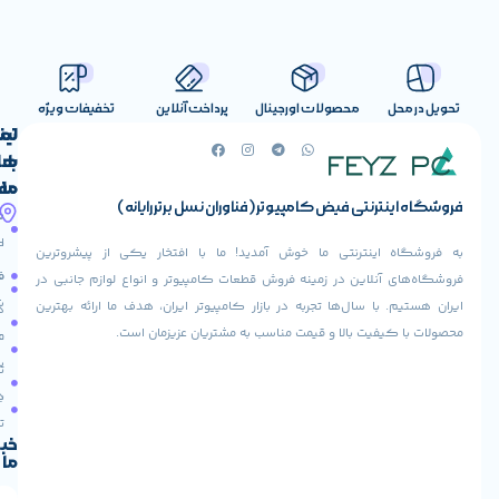
صولات اورجینال
پرداخت آنلاین
تخفیفات ویژه
لینک
تماس
با
های
ما
مفید
ض کامپیوتر (فناوران نسل برتر رایانه)
آدرس
صفحه
حساب
ما
اصلی
کاربری
ی ما خوش آمدید! ما با افتخار یکی از پیشروترین
خیابان
فروشنده
فروشگاه
در زمینه فروش قطعات کامپیوتر و انواع لوازم جانبی در
ولیعصر،
شوید
ها تجربه در بازار کامپیوتر ایران، هدف ما ارائه بهترین
بالاتر
درباره
از
ا و قیمت مناسب به مشتریان عزیزمان است.
ما
عودت
تقاطع
سفارش
تماس
طالقانی،
با ما
پاساژ
دریافت
مرکز
تخفیف
کامپیوتر
خبرنامه
ما
ایران،
طبقه