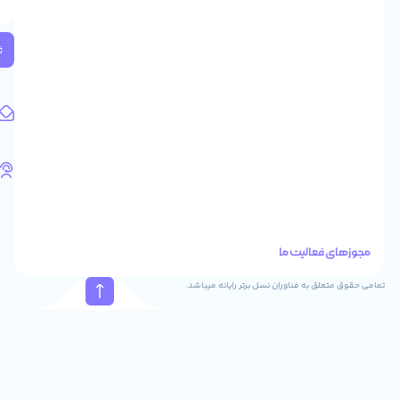
2
واحد
224
ثبت
کد
پستی:
1583658713
آدرس
ایمیل
support@feyzcomputer.com
تلفن
های
تماس
41288
021
88915131
021
نسل برتر رایانه میباشد.