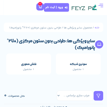
0
ورود | ثبت نام
ا / طراحی بدون ستون مرکزی (270° پانورامیک)
سایر ویژگی ها: طراحی بدون ستون مرکزی (270°
که
فلش مموری
1 محصول
قطعات اصلی خارجی 
659 محصول
0
کل محصولات: