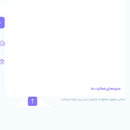
طبقه
2
واحد
224
ثبت
کد
پستی:
1583658713
آدرس
ایمیل
support@feyzcomputer.com
تلفن
های
تماس
41288
021
88915131
021
نسل برتر رایانه میباشد.