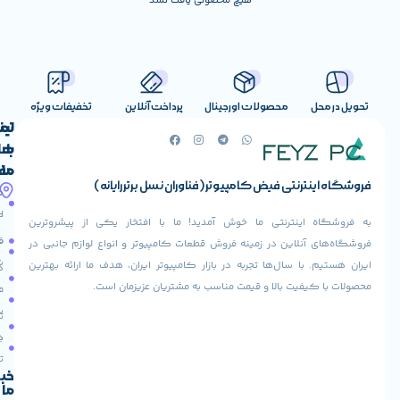
هیچ محصولی یافت نشد
صولات اورجینال
پرداخت آنلاین
تخفیفات ویژه
لینک
تماس
با
های
ما
مفید
ض کامپیوتر (فناوران نسل برتر رایانه)
آدرس
صفحه
حساب
ما
اصلی
کاربری
ی ما خوش آمدید! ما با افتخار یکی از پیشروترین
خیابان
فروشنده
فروشگاه
در زمینه فروش قطعات کامپیوتر و انواع لوازم جانبی در
ولیعصر،
شوید
ها تجربه در بازار کامپیوتر ایران، هدف ما ارائه بهترین
بالاتر
درباره
از
ا و قیمت مناسب به مشتریان عزیزمان است.
ما
عودت
تقاطع
سفارش
تماس
طالقانی،
با ما
پاساژ
دریافت
مرکز
تخفیف
کامپیوتر
خبرنامه
ما
ایران،