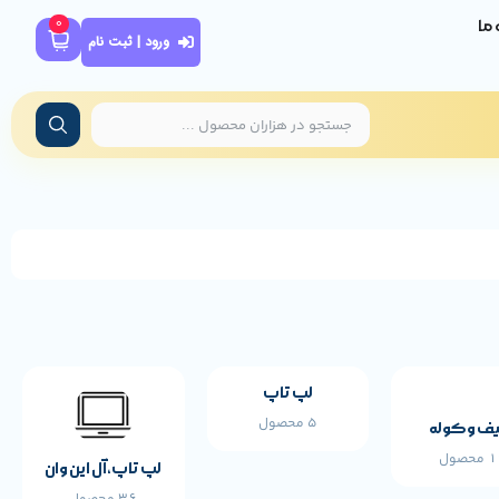
0
ه ما
ورود | ثبت نام
لپ تاپ
5 محصول
ف و کوله
محصول
لپ تاپ،آل این وان