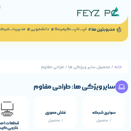
لپ_تاپ_گیمینگ
دانشجویی
مدیریت_شرک
محبوبترین ها
خانه
/ محصول سایر ویژگی ها / طراحی مقاوم
سایر ویژگی ها: طراحی مقاوم
سوئیچ شبکه
فلش مموری
1 محصول
1 محصول
قطعات اص
خارجی کی