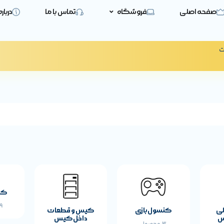
صفحه اصلی
فروشگاه
تماس با ما
دربار
ت
کی
19 
لی
کنسول بازی
کیس و قطعات
س
داخل کیس