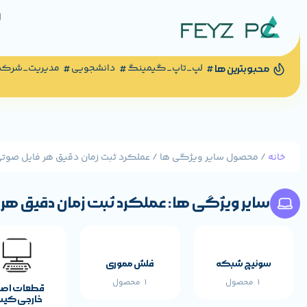
لپ_تاپ_گیمینگ
دانشجویی
مدیریت_شرک
محبوبترین ها
خانه
/ محصول سایر ویژگی ها / عملکرد ثبت زمان دقیق هر فایل صوتی ی
سایر ویژگی ها: عملکرد ثبت زمان دقیق هر فا
سوئیچ شبکه
فلش مموری
1 محصول
1 محصول
قطعات اص
خارجی کی