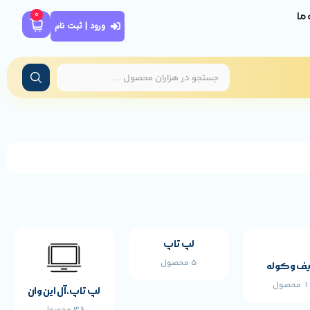
0
ه ما
ورود | ثبت نام
لپ تاپ
5 محصول
ف و کوله
محصول
لپ تاپ،آل این وان