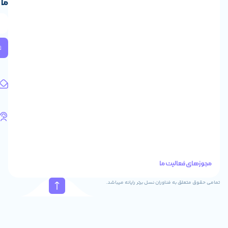
ما
ایران،
طبقه
2
واحد
224
ثبت
کد
پستی:
1583658713
آدرس
ایمیل
support@feyzcomputer.com
تلفن
های
تماس
41288
021
88915131
021
نسل برتر رایانه میباشد.