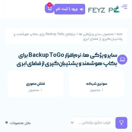
0
ورود | ثبت نام
/ محصول سایر ویژگی ها / نرم‌افزار Backup ToGo برای بکاپ هوشمند و
 ابری
سایر ویژگی ها: نرم‌افزار Backup ToGo برای
د و پشتیبان‌گیری از فضای ابری
که
فلش مموری
1 محصول
قطعات اصلی خارجی 
659 محصول
0
کل محصولات: