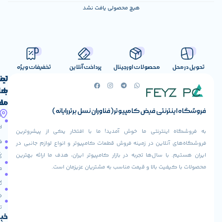
هیچ محصولی یافت نشد
صولات اورجینال
پرداخت آنلاین
تخفیفات ویژه
لینک
تماس
با
های
ما
مفید
ض کامپیوتر (فناوران نسل برتر رایانه)
آدرس
صفحه
حساب
ما
اصلی
کاربری
ی ما خوش آمدید! ما با افتخار یکی از پیشروترین
خیابان
فروشنده
فروشگاه
در زمینه فروش قطعات کامپیوتر و انواع لوازم جانبی در
ولیعصر،
شوید
ها تجربه در بازار کامپیوتر ایران، هدف ما ارائه بهترین
بالاتر
درباره
از
ا و قیمت مناسب به مشتریان عزیزمان است.
ما
عودت
تقاطع
سفارش
تماس
طالقانی،
با ما
پاساژ
دریافت
مرکز
تخفیف
کامپیوتر
خبرنامه