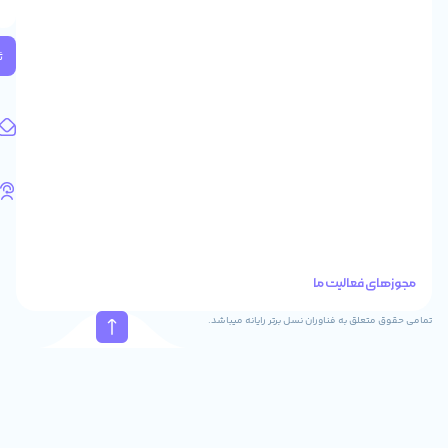
2
واحد
224
ثبت
کد
پستی:
1583658713
آدرس
ایمیل
support@feyzcomputer.com
تلفن
های
تماس
41288
021
88915131
021
نسل برتر رایانه میباشد.