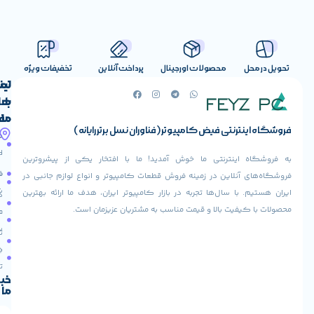
صولات اورجینال
پرداخت آنلاین
تخفیفات ویژه
لینک
تماس
با
های
ما
مفید
ض کامپیوتر (فناوران نسل برتر رایانه)
آدرس
صفحه
حساب
ما
اصلی
کاربری
ی ما خوش آمدید! ما با افتخار یکی از پیشروترین
خیابان
فروشنده
فروشگاه
در زمینه فروش قطعات کامپیوتر و انواع لوازم جانبی در
ولیعصر،
شوید
ها تجربه در بازار کامپیوتر ایران، هدف ما ارائه بهترین
بالاتر
درباره
از
ا و قیمت مناسب به مشتریان عزیزمان است.
ما
عودت
تقاطع
سفارش
تماس
طالقانی،
با ما
پاساژ
دریافت
مرکز
تخفیف
کامپیوتر
خبرنامه
ما
ایران،
طبقه