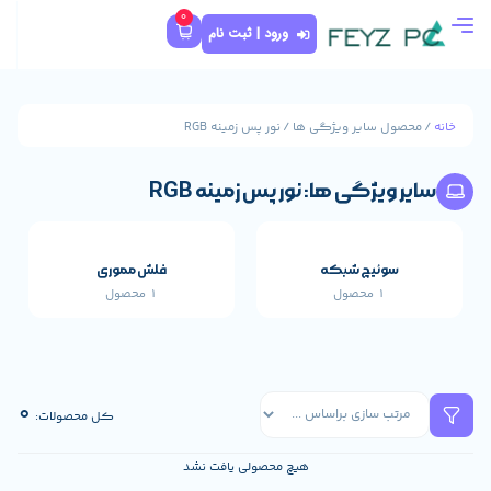
0
ورود | ثبت نام
ی ها / نور پس زمینه RGB
: نور پس زمینه RGB
که
فلش مموری
1 محصول
قطعات اصلی خارجی 
655 محصول
0
کل محصولات:
هیچ محصولی یافت نشد