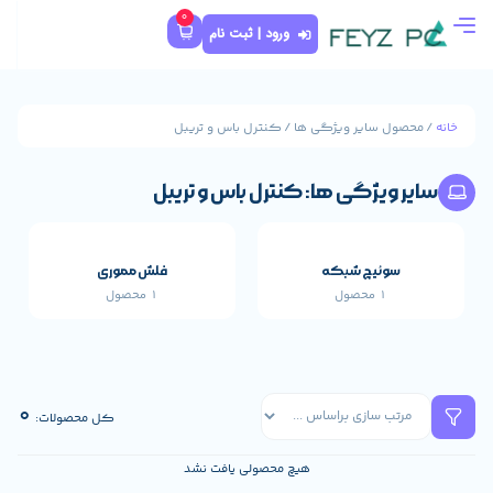
0
ورود | ثبت نام
ژگی ها / کنترل باس و تریبل
ها: کنترل باس و تریبل
که
فلش مموری
1 محصول
قطعات اصلی خارجی 
659 محصول
0
کل محصولات:
هیچ محصولی یافت نشد