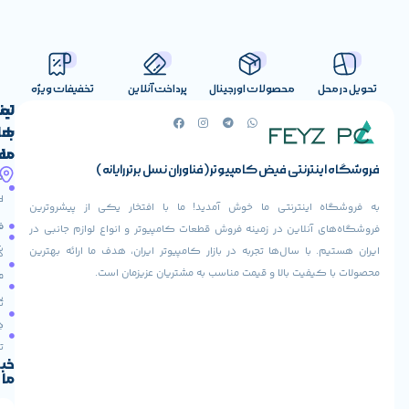
صولات اورجینال
پرداخت آنلاین
تخفیفات ویژه
لینک
تماس
با
های
ما
مفید
ض کامپیوتر (فناوران نسل برتر رایانه)
آدرس
صفحه
حساب
ما
اصلی
کاربری
ی ما خوش آمدید! ما با افتخار یکی از پیشروترین
خیابان
فروشنده
فروشگاه
در زمینه فروش قطعات کامپیوتر و انواع لوازم جانبی در
ولیعصر،
شوید
ها تجربه در بازار کامپیوتر ایران، هدف ما ارائه بهترین
بالاتر
درباره
از
ا و قیمت مناسب به مشتریان عزیزمان است.
ما
عودت
تقاطع
سفارش
تماس
طالقانی،
با ما
پاساژ
دریافت
مرکز
تخفیف
کامپیوتر
خبرنامه
ما
ایران،
طبقه