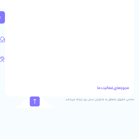
2
واحد
224
ثبت
کد
پستی:
1583658713
آدرس
ایمیل
support@feyzcomputer.com
تلفن
های
تماس
41288
021
88915131
021
نسل برتر رایانه میباشد.