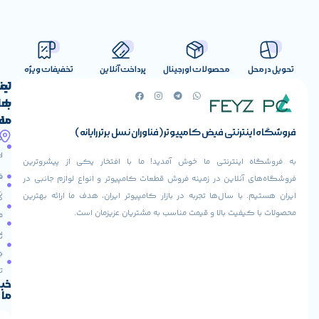
صولات اورجینال
پرداخت آنلاین
تخفیفات ویژه
لینک
تماس
با
های
ما
مفید
ض کامپیوتر (فناوران نسل برتر رایانه)
آدرس
صفحه
حساب
ما
اصلی
کاربری
ی ما خوش آمدید! ما با افتخار یکی از پیشروترین
خیابان
فروشنده
فروشگاه
در زمینه فروش قطعات کامپیوتر و انواع لوازم جانبی در
ولیعصر،
شوید
ها تجربه در بازار کامپیوتر ایران، هدف ما ارائه بهترین
بالاتر
درباره
از
ا و قیمت مناسب به مشتریان عزیزمان است.
ما
عودت
تقاطع
سفارش
تماس
طالقانی،
با ما
پاساژ
دریافت
مرکز
تخفیف
کامپیوتر
خبرنامه
ما
ایران،
طبقه