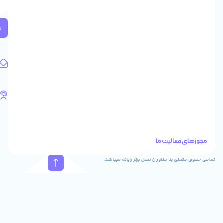
2
واحد
224
ثبت
کد
پستی:
1583658713
آدرس
ایمیل
support@feyzcomputer.com
تلفن
های
تماس
41288
021
88915131
021
نسل برتر رایانه میباشد.