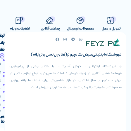
صولات اورجینال
پرداخت آنلاین
تخفیفات ویژه
لینک
تماس
با
های
ما
مفید
ض کامپیوتر (فناوران نسل برتر رایانه)
آدرس
صفحه
حساب
ما
اصلی
کاربری
ی ما خوش آمدید! ما با افتخار یکی از پیشروترین
خیابان
فروشنده
فروشگاه
در زمینه فروش قطعات کامپیوتر و انواع لوازم جانبی در
ولیعصر،
شوید
ها تجربه در بازار کامپیوتر ایران، هدف ما ارائه بهترین
بالاتر
درباره
از
ا و قیمت مناسب به مشتریان عزیزمان است.
ما
عودت
تقاطع
سفارش
تماس
طالقانی،
با ما
پاساژ
دریافت
مرکز
تخفیف
کامپیوتر
خبرنامه
ما
ایران،
طبقه