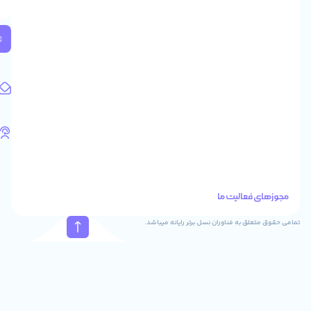
2
واحد
224
ثبت
کد
پستی:
1583658713
آدرس
ایمیل
support@feyzcomputer.com
تلفن
های
تماس
41288
021
88915131
021
نسل برتر رایانه میباشد.