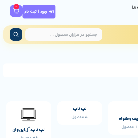
0
ه ما
ورود | ثبت نام
لپ تاپ
5 محصول
ف و کوله
محصول
لپ تاپ،آل این وان