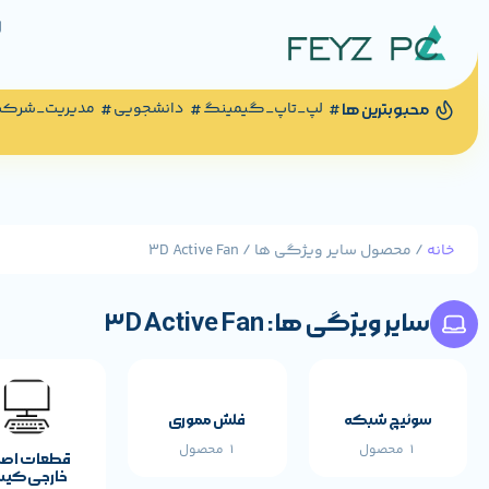
لپ_تاپ_گیمینگ
دانشجویی
مدیریت_شرک
محبوبترین ها
خانه
/ محصول سایر ویژگی ها / 3D Active Fan
سایر ویژگی ها: 3D Active Fan
سوئیچ شبکه
فلش مموری
1 محصول
1 محصول
قطعات اص
خارجی کی