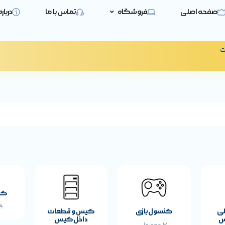
صفحه اصلی
فروشگاه
تماس با ما
دربار
ت
کی
19 
لی
کنسول بازی
کیس و قطعات
س
داخل کیس