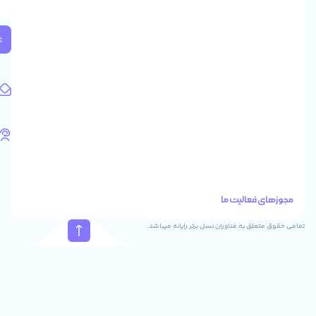
2
واحد
224
ثبت
کد
پستی:
1583658713
آدرس
ایمیل
support@feyzcomputer.com
تلفن
های
تماس
41288
021
88915131
021
نسل برتر رایانه میباشد.