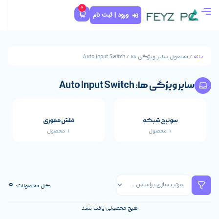
0
ورود | ثبت نام
Auto Input Switc
Auto Inpu
که
فلش مموری
1 محصول
قطعات اصلی خارجی 
659 محصول
0
کل محصولات:
هیچ محصولی یافت نشد