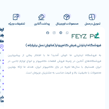
صولات اورجینال
پرداخت آنلاین
تخفیفات ویژه
لینک
تماس
با
های
ما
مفید
ض کامپیوتر (فناوران نسل برتر رایانه)
آدرس
صفحه
حساب
ما
اصلی
کاربری
ی ما خوش آمدید! ما با افتخار یکی از پیشروترین
خیابان
فروشنده
فروشگاه
در زمینه فروش قطعات کامپیوتر و انواع لوازم جانبی در
ولیعصر،
شوید
ها تجربه در بازار کامپیوتر ایران، هدف ما ارائه بهترین
بالاتر
درباره
از
ا و قیمت مناسب به مشتریان عزیزمان است.
ما
عودت
تقاطع
سفارش
تماس
طالقانی،
با ما
پاساژ
دریافت
مرکز
تخفیف
کامپیوتر
خبرنامه
ما
ایران،
طبقه