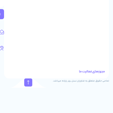
2
واحد
224
ثبت
کد
پستی:
1583658713
آدرس
ایمیل
support@feyzcomputer.com
تلفن
های
تماس
41288
021
88915131
021
نسل برتر رایانه میباشد.