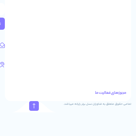
طبقه
2
واحد
224
ثبت
کد
پستی:
1583658713
آدرس
ایمیل
support@feyzcomputer.com
تلفن
های
تماس
41288
021
88915131
021
نسل برتر رایانه میباشد.