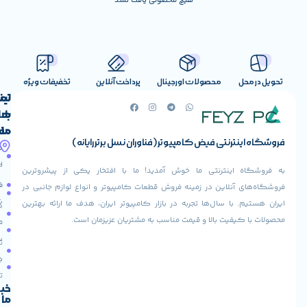
هیچ محصولی یافت نشد
صولات اورجینال
پرداخت آنلاین
تخفیفات ویژه
لینک
تماس
با
های
ما
مفید
ض کامپیوتر (فناوران نسل برتر رایانه)
آدرس
صفحه
حساب
ما
اصلی
کاربری
ی ما خوش آمدید! ما با افتخار یکی از پیشروترین
خیابان
فروشنده
فروشگاه
در زمینه فروش قطعات کامپیوتر و انواع لوازم جانبی در
ولیعصر،
شوید
ها تجربه در بازار کامپیوتر ایران، هدف ما ارائه بهترین
بالاتر
درباره
از
ا و قیمت مناسب به مشتریان عزیزمان است.
ما
عودت
تقاطع
سفارش
تماس
طالقانی،
با ما
پاساژ
دریافت
مرکز
تخفیف
کامپیوتر
خبرنامه
ما
ایران،