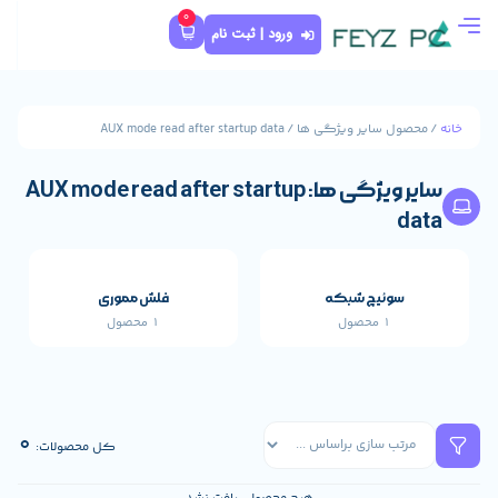
0
ورود | ثبت نام
AUX mode read after st
سایر ویژگی ها: AUX mode read after startup
که
فلش مموری
1 محصول
قطعات اصلی خارجی 
659 محصول
0
کل محصولات: