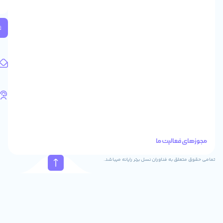
2
واحد
224
ثبت
کد
پستی:
1583658713
آدرس
ایمیل
support@feyzcomputer.com
تلفن
های
تماس
41288
021
88915131
021
نسل برتر رایانه میباشد.