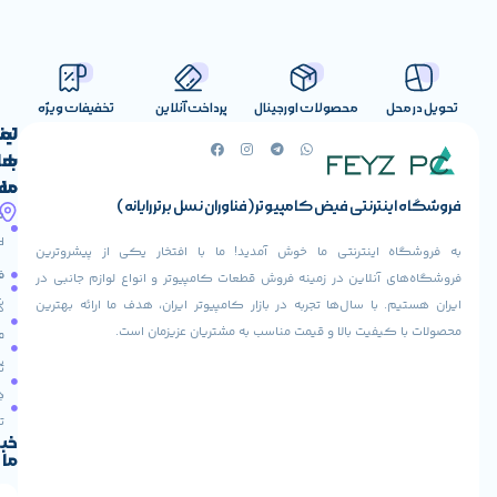
صولات اورجینال
پرداخت آنلاین
تخفیفات ویژه
لینک
تماس
با
های
ما
مفید
ض کامپیوتر (فناوران نسل برتر رایانه)
آدرس
صفحه
حساب
ما
اصلی
کاربری
ی ما خوش آمدید! ما با افتخار یکی از پیشروترین
خیابان
فروشنده
فروشگاه
در زمینه فروش قطعات کامپیوتر و انواع لوازم جانبی در
ولیعصر،
شوید
ها تجربه در بازار کامپیوتر ایران، هدف ما ارائه بهترین
بالاتر
درباره
از
ا و قیمت مناسب به مشتریان عزیزمان است.
ما
عودت
تقاطع
سفارش
تماس
طالقانی،
با ما
پاساژ
دریافت
مرکز
تخفیف
کامپیوتر
خبرنامه
ما
ایران،
طبقه