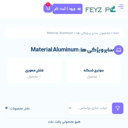
0
ورود | ثبت نام
Material Aluminu
Material 
که
فلش مموری
1 محصول
قطعات اصلی خارجی 
659 محصول
0
کل محصولات:
هیچ محصولی یافت نشد