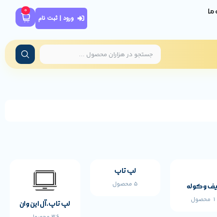
0
ه ما
ورود | ثبت نام
لپ تاپ
5 محصول
ف و کوله
محصول
لپ تاپ،آل این وان