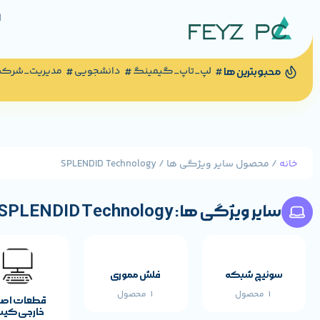
لپ_تاپ_گیمینگ
دانشجویی
مدیریت_شرک
محبوبترین ها
خانه
/ محصول سایر ویژگی ها / SPLENDID Technology
سایر ویژگی ها: SPLENDID Technology
سوئیچ شبکه
فلش مموری
1 محصول
1 محصول
قطعات اص
خارجی کی