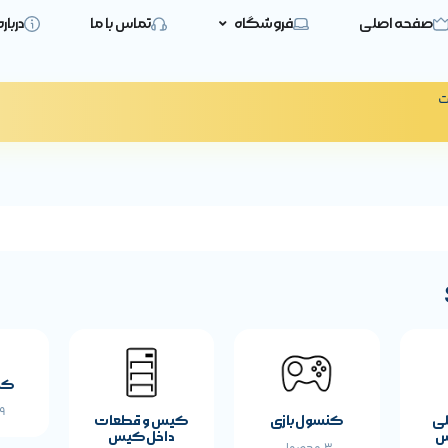
صفحه اصلی
فروشگاه
تماس با ما
دربار
ت
کی
19 
لی
کنسول بازی
کیس و قطعات
س
داخل کیس