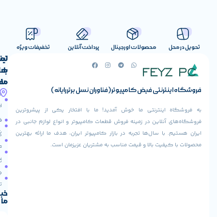
صولات اورجینال
پرداخت آنلاین
تخفیفات ویژه
لینک
تماس
با
های
ما
مفید
ض کامپیوتر (فناوران نسل برتر رایانه)
آدرس
صفحه
حساب
ما
اصلی
کاربری
ی ما خوش آمدید! ما با افتخار یکی از پیشروترین
خیابان
فروشنده
فروشگاه
در زمینه فروش قطعات کامپیوتر و انواع لوازم جانبی در
ولیعصر،
شوید
ها تجربه در بازار کامپیوتر ایران، هدف ما ارائه بهترین
بالاتر
درباره
از
ا و قیمت مناسب به مشتریان عزیزمان است.
ما
عودت
تقاطع
سفارش
تماس
طالقانی،
با ما
پاساژ
دریافت
مرکز
تخفیف
کامپیوتر
خبرنامه
ما
ایران،
طبقه