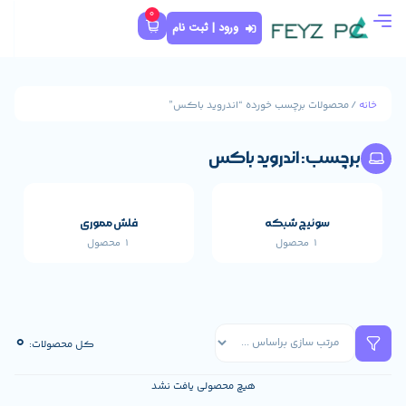
0
ورود | ثبت نام
 خورده “اندروید باکس”
روید باکس
که
فلش مموری
1 محصول
قطعات اصلی خارجی 
659 محصول
0
کل محصولات:
هیچ محصولی یافت نشد