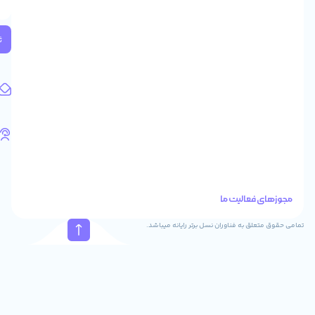
2
واحد
224
ثبت
کد
پستی:
1583658713
آدرس
ایمیل
support@feyzcomputer.com
تلفن
های
تماس
41288
021
88915131
021
نسل برتر رایانه میباشد.