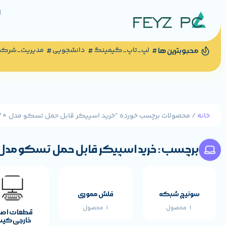
لپ_تاپ_گیمینگ
دانشجویی
مدیریت_شرک
محبوبترین ها
خانه
/ محصولات برچسب خورده “خرید اسپیکر قابل حمل تسکو مدل TS 23420”
برچسب: خرید اسپیکر قابل حمل تسکو مدل TS 23420
سوئیچ شبکه
فلش مموری
1 محصول
1 محصول
قطعات اص
خارجی کی