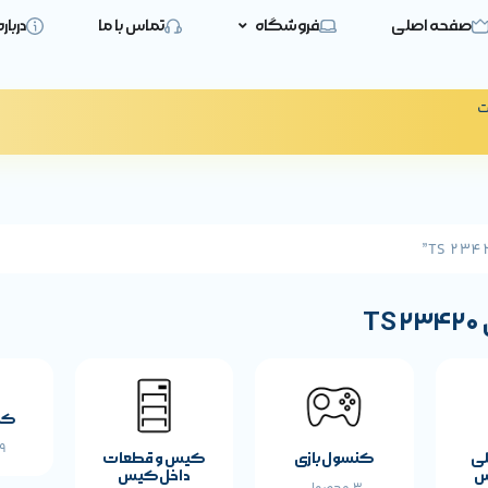
صفحه اصلی
فروشگاه
تماس با ما
دربار
ت
کی
19 
لی
کنسول بازی
کیس و قطعات
س
داخل کیس