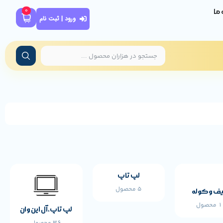
0
ه ما
ورود | ثبت نام
لپ تاپ
5 محصول
ف و کوله
محصول
لپ تاپ،آل این وان