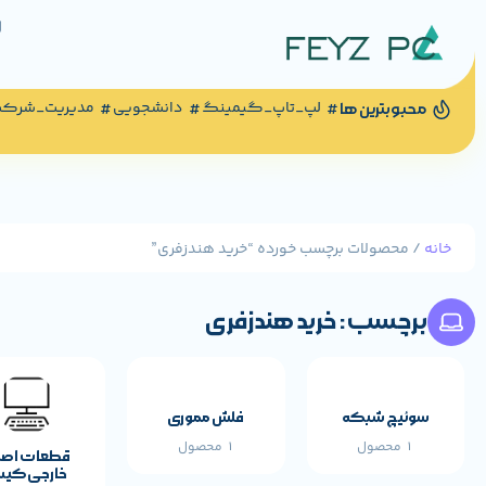
لپ_تاپ_گیمینگ
دانشجویی
مدیریت_شرک
محبوبترین ها
خانه
/ محصولات برچسب خورده “خرید هندزفری”
برچسب: خرید هندزفری
سوئیچ شبکه
فلش مموری
1 محصول
1 محصول
قطعات اص
خارجی کی