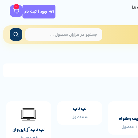
0
ه ما
ورود | ثبت نام
لپ تاپ
5 محصول
ف و کوله
محصول
لپ تاپ،آل این وان