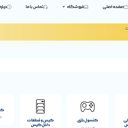
صفحه اصلی
فروشگاه
تماس با ما
دربار
ت
کی
19 
لی
کنسول بازی
کیس و قطعات
س
داخل کیس