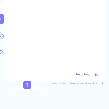
طبقه
2
واحد
224
ثبت
کد
پستی:
1583658713
آدرس
ایمیل
support@feyzcomputer.com
تلفن
های
تماس
41288
021
88915131
021
نسل برتر رایانه میباشد.