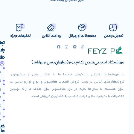
هیچ محصولی یافت نشد
صولات اورجینال
پرداخت آنلاین
تخفیفات ویژه
لینک
تماس
با
های
ما
مفید
ض کامپیوتر (فناوران نسل برتر رایانه)
آدرس
صفحه
حساب
ما
اصلی
کاربری
ی ما خوش آمدید! ما با افتخار یکی از پیشروترین
خیابان
فروشنده
فروشگاه
در زمینه فروش قطعات کامپیوتر و انواع لوازم جانبی در
ولیعصر،
شوید
ها تجربه در بازار کامپیوتر ایران، هدف ما ارائه بهترین
بالاتر
درباره
از
ا و قیمت مناسب به مشتریان عزیزمان است.
ما
عودت
تقاطع
سفارش
تماس
طالقانی،
با ما
پاساژ
دریافت
مرکز
تخفیف
کامپیوتر
خبرنامه
ما
ایران،