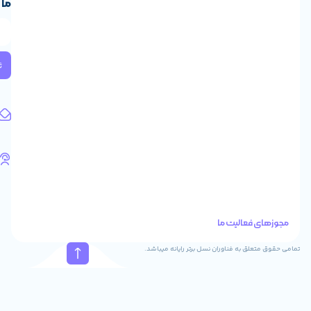
ما
ایران،
طبقه
2
واحد
224
ثبت
کد
پستی:
1583658713
آدرس
ایمیل
support@feyzcomputer.com
تلفن
های
تماس
41288
021
88915131
021
نسل برتر رایانه میباشد.