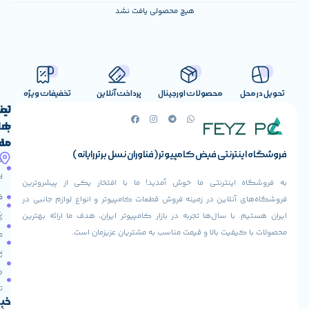
هیچ محصولی یافت نشد
صولات اورجینال
پرداخت آنلاین
تخفیفات ویژه
لینک
تماس
با
های
ما
مفید
ض کامپیوتر (فناوران نسل برتر رایانه)
آدرس
صفحه
حساب
ما
اصلی
کاربری
ی ما خوش آمدید! ما با افتخار یکی از پیشروترین
خیابان
فروشنده
فروشگاه
در زمینه فروش قطعات کامپیوتر و انواع لوازم جانبی در
ولیعصر،
شوید
ها تجربه در بازار کامپیوتر ایران، هدف ما ارائه بهترین
بالاتر
درباره
از
ا و قیمت مناسب به مشتریان عزیزمان است.
ما
عودت
تقاطع
سفارش
تماس
طالقانی،
با ما
پاساژ
دریافت
مرکز
تخفیف
کامپیوتر
خبرنامه