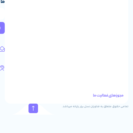
ما
ایران،
طبقه
2
واحد
224
ثبت
کد
پستی:
1583658713
آدرس
ایمیل
support@feyzcomputer.com
تلفن
های
تماس
41288
021
88915131
021
نسل برتر رایانه میباشد.