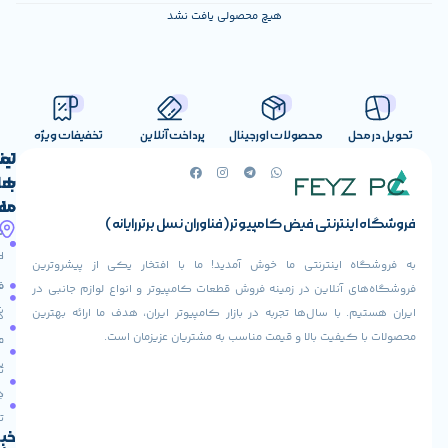
هیچ محصولی یافت نشد
صولات اورجینال
پرداخت آنلاین
تخفیفات ویژه
لینک
تماس
با
های
ما
مفید
ض کامپیوتر (فناوران نسل برتر رایانه)
آدرس
صفحه
حساب
ما
اصلی
کاربری
ی ما خوش آمدید! ما با افتخار یکی از پیشروترین
خیابان
فروشنده
فروشگاه
در زمینه فروش قطعات کامپیوتر و انواع لوازم جانبی در
ولیعصر،
شوید
ها تجربه در بازار کامپیوتر ایران، هدف ما ارائه بهترین
بالاتر
درباره
از
ا و قیمت مناسب به مشتریان عزیزمان است.
ما
عودت
تقاطع
سفارش
تماس
طالقانی،
با ما
پاساژ
دریافت
مرکز
تخفیف
کامپیوتر
خبرنامه