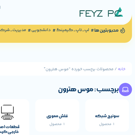
لپ_تاپ_گیمینگ
دانشجویی
مدیریت_شرک
محبوبترین ها
خانه
/ محصولات برچسب خورده “موس هترون”
برچسب: موس هترون
سوئیچ شبکه
فلش مموری
1 محصول
1 محصول
قطعات اص
خارجی کی