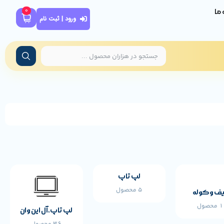
0
ه ما
ورود | ثبت نام
لپ تاپ
5 محصول
ف و کوله
محصول
لپ تاپ،آل این وان