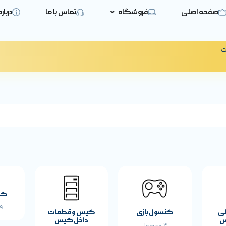
صفحه اصلی
فروشگاه
تماس با ما
دربار
ت
کی
19 
لی
کنسول بازی
کیس و قطعات
س
داخل کیس